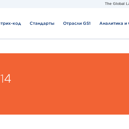
The Global L
штрих-код
Стандарты
Отрасли GS1
Аналитика и
14