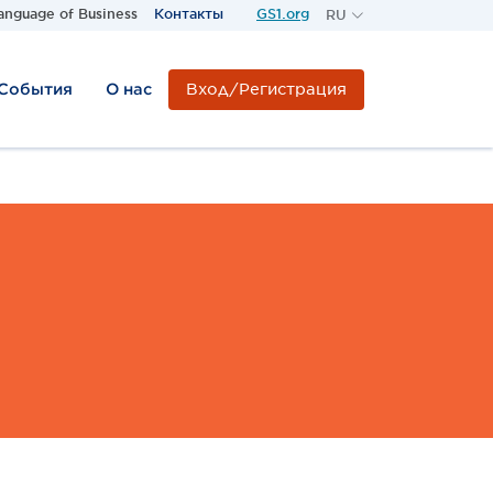
anguage of Business
Контакты
GS1.org
RU
RU
KZ
Вход/Регистрация
 События
О нас