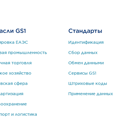
асли GS1
Стандарты
ировка ЕАЭС
Идентификация
вая промышленность
Сбор данных
чная торговля
Обмен данными
кое хозяйство
Сервисы GS1
вская сфера
Штриховые коды
артизация
Применение данных
воохранение
порт и логистика