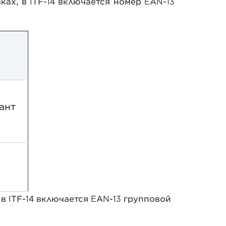
ах, в ITF-14 включается номер EAN-13
ант
 ITF-14 включается EAN-13 групповой