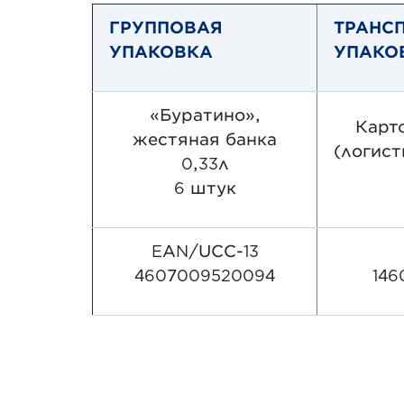
ГРУППОВАЯ
ТРАНС
УПАКОВКА
УПАКО
«Буратино»,
Карт
жестяная банка
(логист
0,33л
6 штук
EAN/UCC-13
4607009520094
146