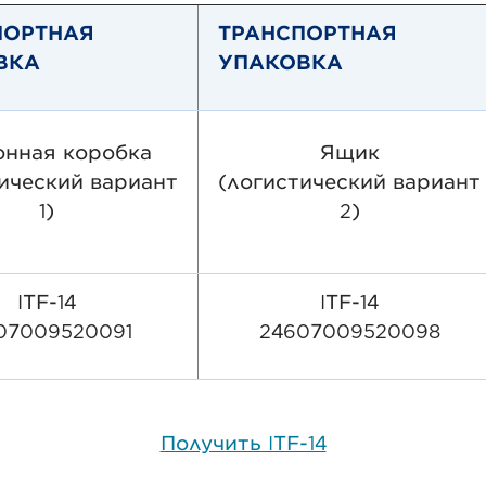
ПОРТНАЯ
ТРАНСПОРТНАЯ
ВКА
УПАКОВКА
онная коробка
Ящик
ический вариант
(логистический вариант
1)
2)
ITF-14
ITF-14
07009520091
24607009520098
Получить ITF-14