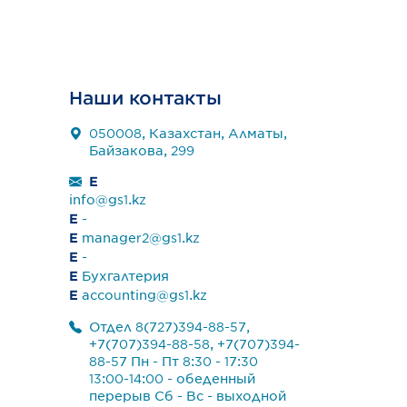
Наши контакты
050008, Казахстан, Алматы,
Байзакова, 299
E
info@gs1.kz
E
-
E
manager2@gs1.kz
E
-
E
Бухгалтерия
E
accounting@gs1.kz
Отдел 8(727)394-88-57,
+7(707)394-88-58, +7(707)394-
88-57 Пн - Пт 8:30 - 17:30
13:00-14:00 - обеденный
перерыв Сб - Вс - выходной