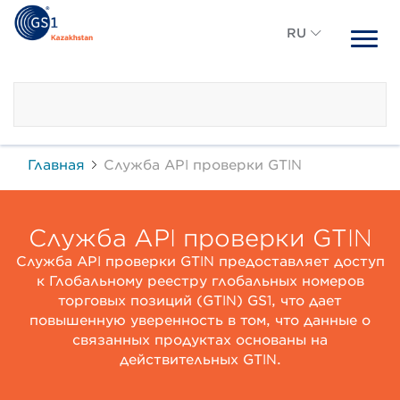
RU
RU
KZ
Главная
Служба API проверки GTIN
Служба API проверки GTIN
Служба API проверки GTIN предоставляет доступ
к Глобальному реестру глобальных номеров
торговых позиций (GTIN) GS1, что дает
повышенную уверенность в том, что данные о
связанных продуктах основаны на
действительных GTIN.