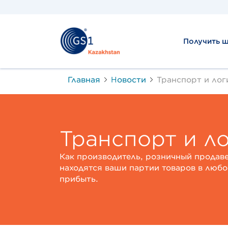
Получить 
Главная
Новости
Транспорт и лог
Транспорт и л
Как производитель, розничный продаве
находятся ваши партии товаров в любое
прибыть.