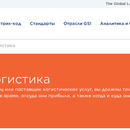
The Global L
штрих-код
Стандарты
Отрасли GS1
Аналитика и
истика
огистика
ц или поставщик логистических услуг, вы должны точн
 время, откуда они прибыли, а также когда и куда о