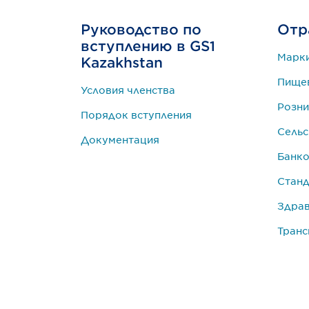
Руководство по
Отр
вступлению в GS1
Марк
Kazakhstan
Пище
Условия членства
Розни
Порядок вступления
Сельс
Документация
Банко
Станд
Здра
Транс