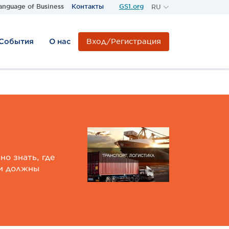
anguage of Business
Контакты
GS1.org
RU
RU
KZ
Вход/Регистрация
 События
О нас
о знать, где
ни должны