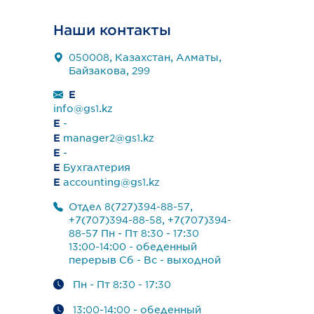
Наши контакты
050008, Казахстан, Алматы,
Байзакова, 299
E
info@gs1.kz
E
-
E
manager2@gs1.kz
E
-
E
Бухгалтерия
E
accounting@gs1.kz
Отдел 8(727)394-88-57,
+7(707)394-88-58, +7(707)394-
88-57 Пн - Пт 8:30 - 17:30
13:00-14:00 - обеденный
перерыв Сб - Вс - выходной
Пн - Пт 8:30 - 17:30
13:00-14:00 - обеденный