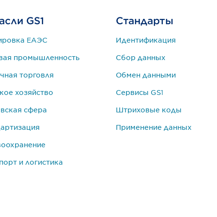
асли GS1
Стандарты
ировка ЕАЭС
Идентификация
вая промышленность
Сбор данных
чная торговля
Обмен данными
кое хозяйство
Сервисы GS1
вская сфера
Штриховые коды
артизация
Применение данных
воохранение
порт и логистика