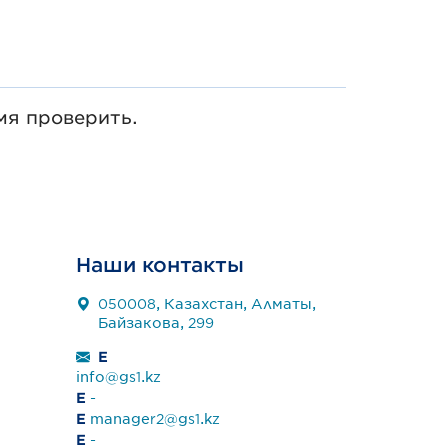
емя проверить.
Наши контакты
050008, Казахстан, Алматы,
Байзакова, 299
E
info@gs1.kz
E
-
E
manager2@gs1.kz
E
-