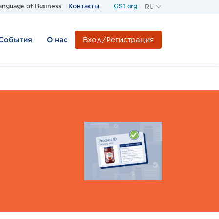
anguage of Business
Контакты
GS1.org
RU
RU
KZ
Вход/Регистрация
 События
О нас