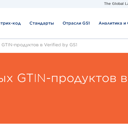
The Global L
штрих-код
Стандарты
Отрасли GS1
Аналитика и
GTIN-продуктов в Verified by GS1
ых GTIN-продуктов в