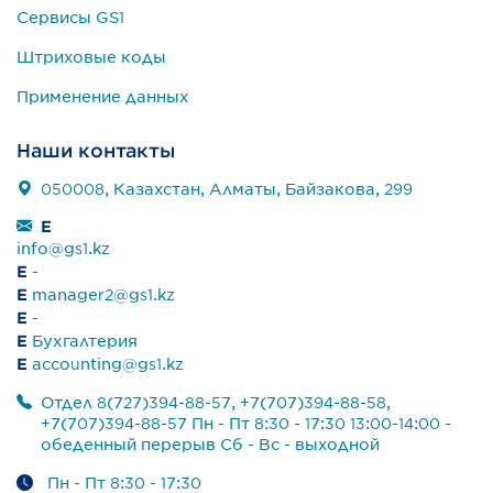
Сервисы GS1
Штриховые коды
Применение данных
Наши контакты
050008, Казахстан, Алматы, Байзакова, 299
E
info@gs1.kz
E
-
E
manager2@gs1.kz
E
-
E
Бухгалтерия
E
accounting@gs1.kz
Отдел 8(727)394-88-57, +7(707)394-88-58,
+7(707)394-88-57 Пн - Пт 8:30 - 17:30 13:00-14:00 -
обеденный перерыв Сб - Вс - выходной
Пн - Пт 8:30 - 17:30