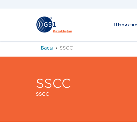
Штрих-ко
Басы
SSCC
SSCC
SSCC