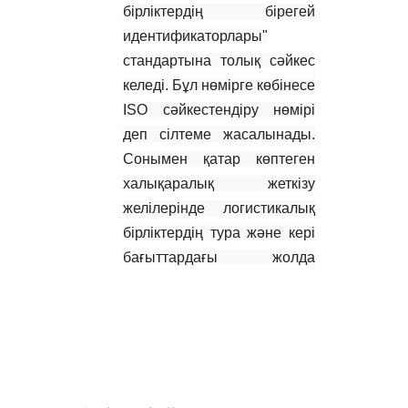
бірліктердің бірегей
идентификаторлары"
стандартына толық сәйкес
келеді. Бұл нөмірге көбінесе
ISO сәйкестендіру нөмірі
деп сілтеме жасалынады.
Сонымен қатар көптеген
халықаралық жеткізу
желілерінде
логистикалық
бірліктердің
тура және кері
бағыттардағы жолда