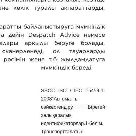
не көлік туралы ақпараттарды,
аратты байланыстыруға мүмкіндік
а дейін Despatch Advice немесе
талары арқылы беруге болады.
сканерленеді, ол тауарларды
і рәсімін және т.б жылдамдатуға
мүмкіндік береді.
SSCC ISO / IEC 15459-1-
2008"Автоматты
сәйкестендіру. Бірегей
халықаралық
идентификаторлар.1-бөлім.
Транспортталатын