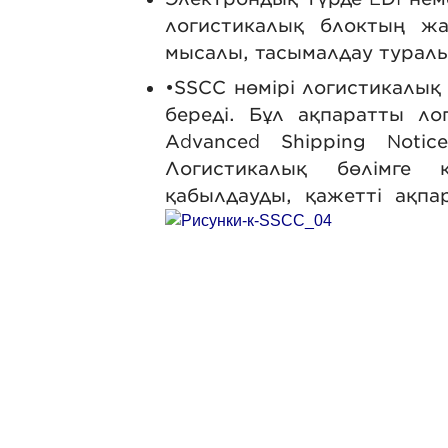
логистикалық блоктың жа
мысалы, тасымалдау туралы 
•SSCC нөмірі логистикалық
береді. Бұл ақпаратты ло
Advanced Shipping Noti
Логистикалық бөлімге 
қабылдауды, қажетті ақпа