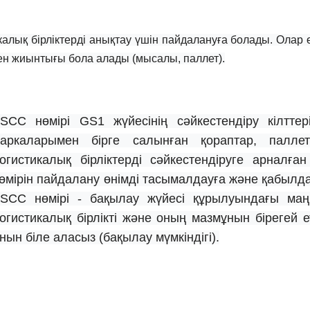
алық бірліктерді анықтау үшін пайдалануға болады. Олар 
ген жиынтығы бола алады (мысалы, паллет).
SCC нөмірі GS1 жүйесінің сәйкестендіру кілтте
аркаларымен бірге салынған қораптар, паллет
огистикалық бірліктерді сәйкестендіруге арналғ
өмірін пайдалану өнімді тасымалдауға және қабыл
SCC нөмірі - бақылау жүйесі құрылуындағы маң
огистикалық бірлікті және оның мазмұнын бірегей е
анын біле аласыз (бақылау мүмкіндігі).