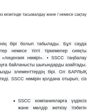
өз кезегінде тасымалдау және / немесе сақтау
рінің бірі болып табылады. Бұл сауда
тер немесе тіпті тіркемелер сияқты
ан «лицензия нөмірі». • SSCC таңбалау
дауға байланысты шығындарды азайтады.
ызды элементтердің бірі. Ол БАРЛЫҚ
теді. SSCC нөмірін қолдана отырып, сіз
SSCC компанияларға үздіксіз
және мөлдір жеткізу тізбегін