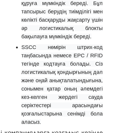
құруға мүмкіндік береді. Бұл
тапсырыс берудің тиімділігі мен
көлікті басқаруды жақсарту үшін
әр логистикалық блокты
бақылауға мүмкіндік береді.
SSCC нөмірін штрих-код
таңбасында немесе EPC / RFID
тегінде кодтауға болады. Сіз
логистикалық қондырғының дәл
және оңай анықталатындығына,
сонымен қатар оның әлемдегі
кез-келген жердегі сауда
серіктестері арасындағы
қозғалыстарына сенімді бола
аласыз.
і компанияларға қозғалыс кезінде