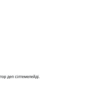
тор деп сілтемелейді.