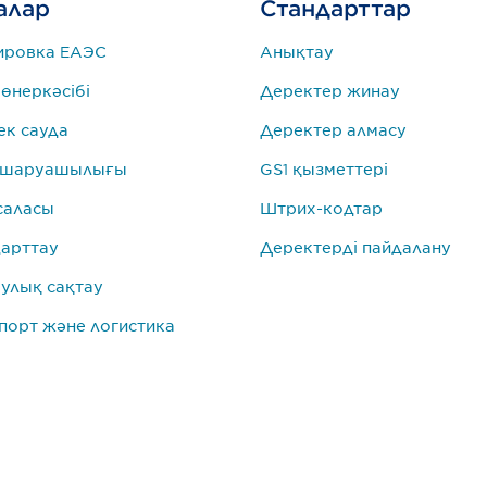
алар
Стандарттар
ировка ЕАЭС
Анықтау
 өнеркәсібі
Деректер жинау
к сауда
Деректер алмасу
 шаруашылығы
GS1 қызметтері
саласы
Штрих-кодтар
арттау
Деректерді пайдалану
улық сақтау
порт және логистика