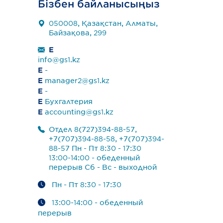
Бізбен байланысыңыз
050008, Қазақстан, Алматы,
Байзақова, 299
E
info@gs1.kz
E
-
E
manager2@gs1.kz
E
-
E
Бухгалтерия
E
accounting@gs1.kz
Отдел 8(727)394-88-57,
+7(707)394-88-58, +7(707)394-
88-57 Пн - Пт 8:30 - 17:30
13:00-14:00 - обеденный
перерыв Сб - Вс - выходной
Пн - Пт 8:30 - 17:30
13:00-14:00 - обеденный
перерыв