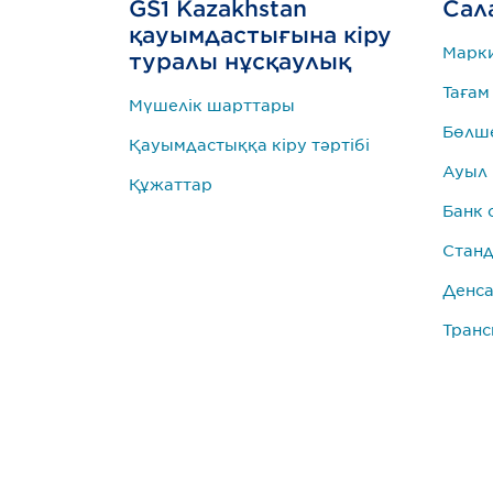
GS1 Kazakhstan
Сал
қауымдастығына кіру
Марк
туралы нұсқаулық
Тағам
Мүшелік шарттары
Бөлше
Қауымдастыққа кіру тәртібі
Ауыл
Құжаттар
Банк 
Станд
Денса
Транс