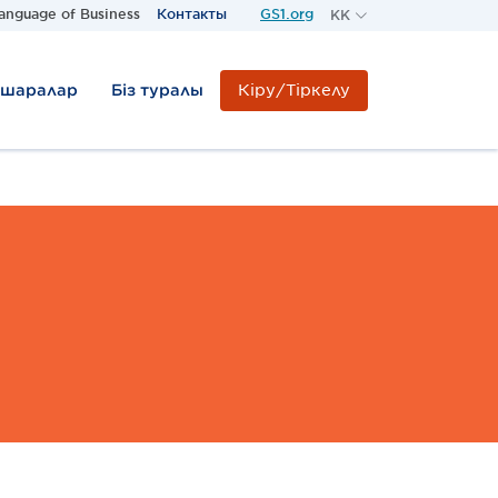
anguage of Business
Контакты
GS1.org
KK
RU
KZ
Кіру/Тіркелу
-шаралар
Біз туралы