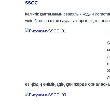
SSCC
Көліктік қаптаманың сериялық кодын логистик
үшін бірге оралған сауда заттарының кез-кел
S
м
л
н
S
л
өзіңіздің өніміңіздің қай жерде орналасқ