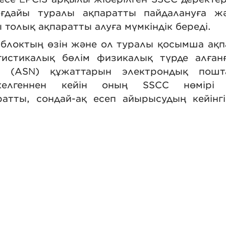
ғдайы туралы ақпаратты пайдалануға жә
толық ақпаратты алуға мүмкіндік береді.
 блоктың өзін және ол туралы қосымша ақп
гистикалық бөлім физикалық түрде алғанғ
ce (ASN) құжаттарын электрондық пош
келгеннен кейін оның SSCC нөмірі 
ратты, сондай-ақ есеп айырысудың кейінг