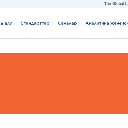
The Global L
д алу
Стандарттар
Салалар
Аналитика және Іс