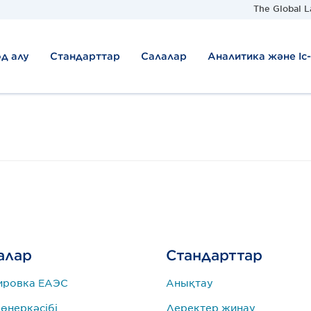
The Global L
д алу
Стандарттар
Салалар
Аналитика және Іс
алар
Стандарттар
ировка ЕАЭС
Анықтау
 өнеркәсібі
Деректер жинау