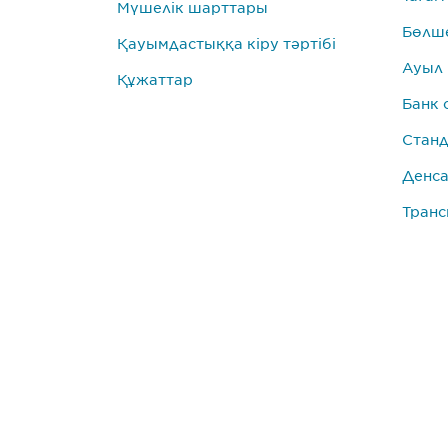
Мүшелік шарттары
Бөлше
Қауымдастыққа кіру тәртібі
Ауыл
Құжаттар
Банк 
Станд
Денса
Транс