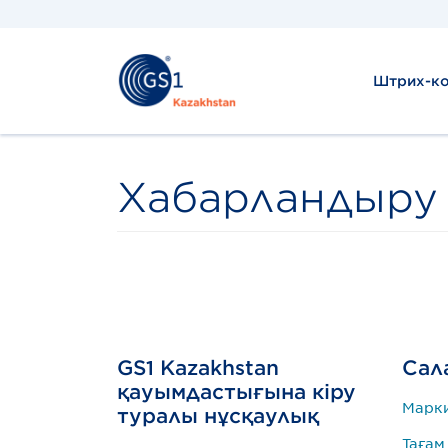
Штрих-ко
Хабарландыру
GS1 Kazakhstan
Сал
қауымдастығына кіру
Марк
туралы нұсқаулық
Тағам