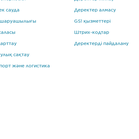
к сауда
Деректер алмасу
 шаруашылығы
GS1 қызметтері
саласы
Штрих-кодтар
арттау
Деректерді пайдалану
улық сақтау
порт және логистика