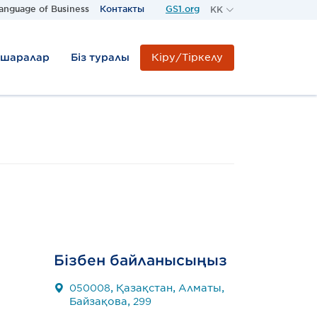
anguage of Business
Контакты
GS1.org
KK
RU
KZ
Кіру/Тіркелу
-шаралар
Біз туралы
Бізбен байланысыңыз
050008, Қазақстан, Алматы,
Байзақова, 299