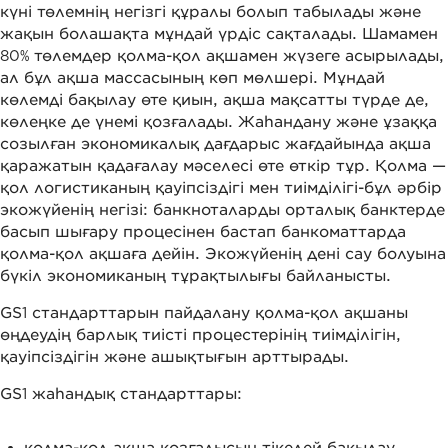
күні төлемнің негізгі құралы болып табылады және
жақын болашақта мұндай үрдіс сақталады. Шамамен
80% төлемдер қолма-қол ақшамен жүзеге асырылады,
ал бұл ақша массасының көп мөлшері. Мұндай
көлемді бақылау өте қиын, ақша мақсатты түрде де,
көлеңке де үнемі қозғалады. Жаһандану және ұзаққа
созылған экономикалық дағдарыс жағдайында ақша
қаражатын қадағалау мәселесі өте өткір тұр. Қолма —
қол логистиканың қауіпсіздігі мен тиімділігі-бұл әрбір
экожүйенің негізі: банкноталарды орталық банктерде
басып шығару процесінен бастап банкоматтарда
қолма-қол ақшаға дейін. Экожүйенің дені сау болуына
бүкіл экономиканың тұрақтылығы байланысты.
GS1 стандарттарын пайдалану қолма-қол ақшаны
өңдеудің барлық тиісті процестерінің тиімділігін,
қауіпсіздігін және ашықтығын арттырады.
GS1 жаһандық стандарттары:
қолма-қол ақша қозғалысын тікелей бақылау