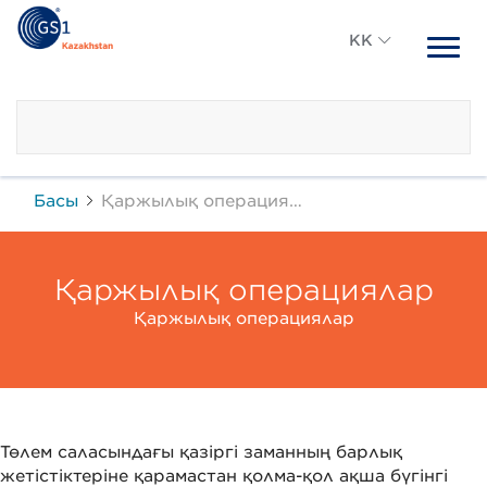
KK
RU
KZ
Басы
Қаржылық операциялар
Қаржылық операциялар
Қаржылық операциялар
Төлем саласындағы қазіргі заманның барлық
жетістіктеріне қарамастан қолма-қол ақша бүгінгі