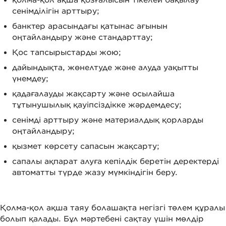
сенімділігін арттыру;
банктер арасындағы қатынас ағынын
оңтайландыру және стандарттау;
Қос тапсырыстарды жою;
дайындықта, жөнелтуде және алуда уақытты
үнемдеу;
қадағалауды жақсарту және осылайша
тұтынушылық қауіпсіздікке жәрдемдесу;
сенімді арттыру және материалдық қорларды
оңтайландыру;
қызмет көрсету сапасын жақсарту;
сапалы ақпарат алуға кепілдік беретін деректерді
автоматты түрде жазу мүмкіндігін беру.
Қолма-қол ақша таяу болашақта негізгі төлем құралы
болып қалады. Бұл мәртебені сақтау үшін мөлдір