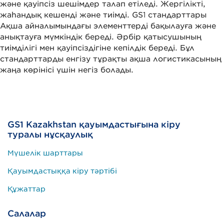
және қауіпсіз шешімдер талап етіледі. Жергілікті,
жаһандық кешенді және тиімді. GS1 стандарттары
Ақша айналымындағы элементтерді бақылауға және
анықтауға мүмкіндік береді. Әрбір қатысушының
тиімділігі мен қауіпсіздігіне кепілдік береді. Бұл
стандарттарды енгізу тұрақты ақша логистикасының
жаңа көрінісі үшін негіз болады.
GS1 Kazakhstan қауымдастығына кіру
туралы нұсқаулық
Мүшелік шарттары
Қауымдастыққа кіру тәртібі
Құжаттар
Салалар