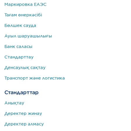
Маркировка ЕАЭС
Тағам өнеркәсібі
Бөлшек сауда
Ауыл шаруашылығы
Банк саласы
Стандарттау
Денсаулық сақтау
Транспорт және логистика
Стандарттар
Анықтау
Деректер жинау
Деректер алмасу