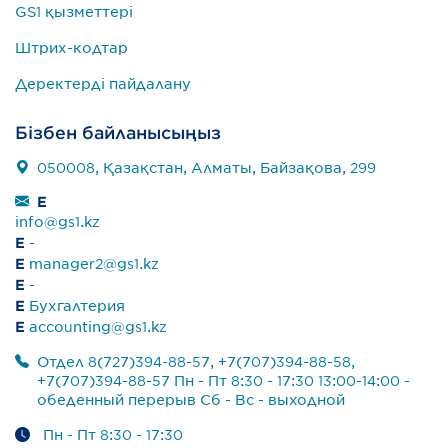
GS1 қызметтері
Штрих-кодтар
Деректерді пайдалану
Бізбен байланысыңыз
050008, Қазақстан, Алматы, Байзақова, 299
E
info@gs1.kz
E
-
E
manager2@gs1.kz
E
-
E
Бухгалтерия
E
accounting@gs1.kz
Отдел 8(727)394-88-57, +7(707)394-88-58,
+7(707)394-88-57 Пн - Пт 8:30 - 17:30 13:00-14:00 -
обеденный перерыв Сб - Вс - выходной
Пн - Пт 8:30 - 17:30