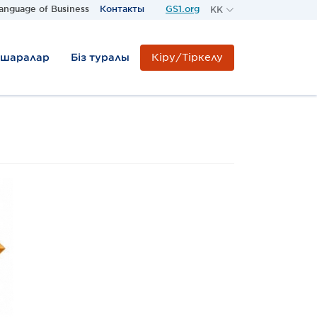
anguage of Business
Контакты
GS1.org
KK
RU
KZ
Кіру/Тіркелу
-шаралар
Біз туралы