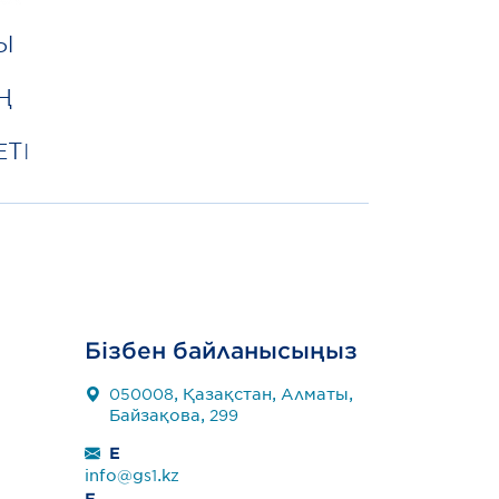
Ы
Ң
ЕТІ
Бізбен байланысыңыз
050008, Қазақстан, Алматы,
Байзақова, 299
E
info@gs1.kz