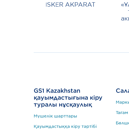
ISKER AKPARAT
«Ұ
ак
GS1 Kazakhstan
Сал
қауымдастығына кіру
Марк
туралы нұсқаулық
Тағам
Мүшелік шарттары
Бөлше
Қауымдастыққа кіру тәртібі