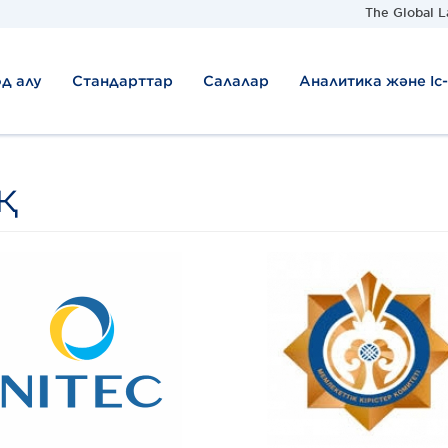
The Global L
д алу
Стандарттар
Салалар
Аналитика және Іс
қ