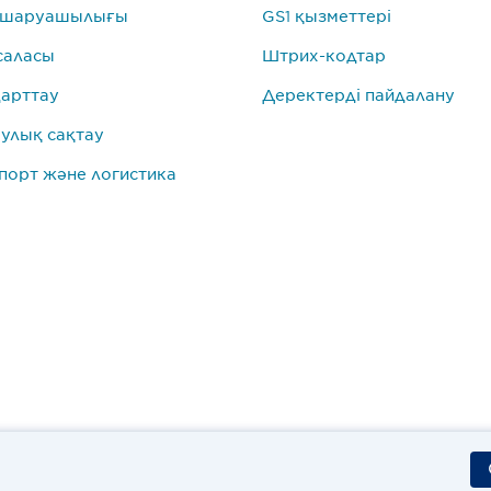
 шаруашылығы
GS1 қызметтері
саласы
Штрих-кодтар
арттау
Деректерді пайдалану
улық сақтау
порт және логистика