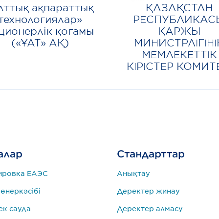
лттық ақпараттық
ҚАЗАҚСТАН
технологиялар»
РЕСПУБЛИКАС
ционерлік қоғамы
ҚАРЖЫ
(«ҰАТ» АҚ)
МИНИСТРЛІГІНІ
МЕМЛЕКЕТТІК
КІРІСТЕР КОМИТ
алар
Стандарттар
ировка ЕАЭС
Анықтау
 өнеркәсібі
Деректер жинау
к сауда
Деректер алмасу